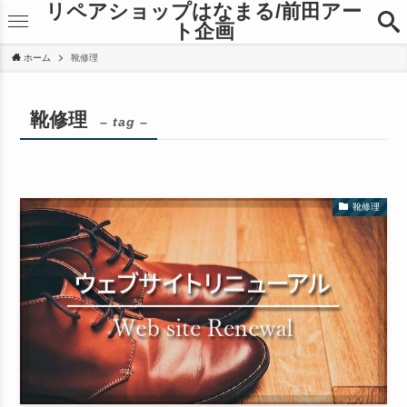
リペアショップはなまる/前田アー
ト企画
ホーム
靴修理
靴修理
– tag –
靴修理